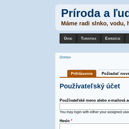
Príroda a ľu
Máme radi slnko, vodu, h
Úvod
Turistika
Expedície
Nachádzate sa tu
Domov
Primárne karty
Prihlásenie
(active tab)
Požiadať nov
Používateľský účet
Používateľské meno alebo e-mailová 
You may login with either your assigned use
Heslo
*