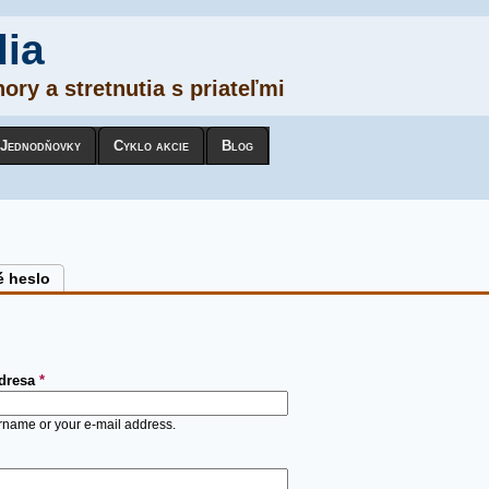
dia
ory a stretnutia s priateľmi
Jednodňovky
Cyklo akcie
Blog
é heslo
adresa
*
rname or your e-mail address.