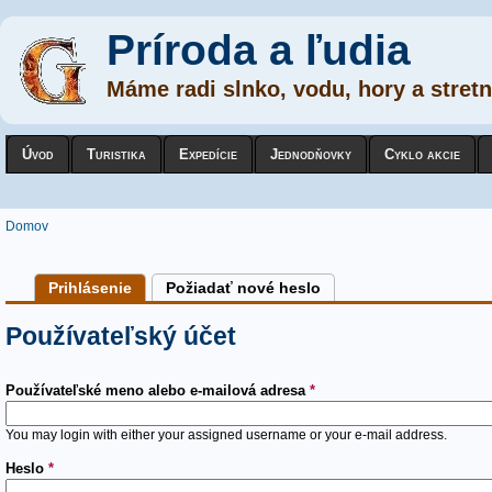
Príroda a ľudia
Máme radi slnko, vodu, hory a stretn
Úvod
Turistika
Expedície
Jednodňovky
Cyklo akcie
Nachádzate sa tu
Domov
Primárne karty
Prihlásenie
(active tab)
Požiadať nové heslo
Používateľský účet
Používateľské meno alebo e-mailová adresa
*
You may login with either your assigned username or your e-mail address.
Heslo
*