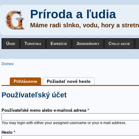
Príroda a ľudia
Máme radi slnko, vodu, hory a stretn
Úvod
Turistika
Expedície
Jednodňovky
Cyklo akcie
Nachádzate sa tu
Domov
Primárne karty
Prihlásenie
(active tab)
Požiadať nové heslo
Používateľský účet
Používateľské meno alebo e-mailová adresa
*
You may login with either your assigned username or your e-mail address.
Heslo
*