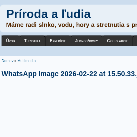
Príroda a ľudia
Máme radi slnko, vodu, hory a stretnutia s p
Úvod
Turistika
Expedície
Jednodňovky
Cyklo akcie
Nachádzate sa tu
Domov
»
Multimedia
WhatsApp Image 2026-02-22 at 15.50.33.