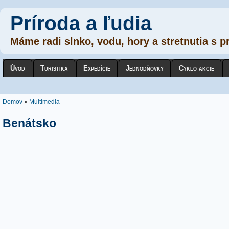
Príroda a ľudia
Máme radi slnko, vodu, hory a stretnutia s p
Úvod
Turistika
Expedície
Jednodňovky
Cyklo akcie
Nachádzate sa tu
Domov
»
Multimedia
Benátsko