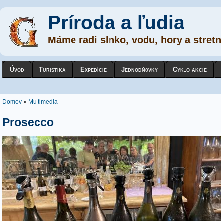
Príroda a ľudia
Máme radi slnko, vodu, hory a stretn
Úvod
Turistika
Expedície
Jednodňovky
Cyklo akcie
Nachádzate sa tu
Domov
»
Multimedia
Prosecco