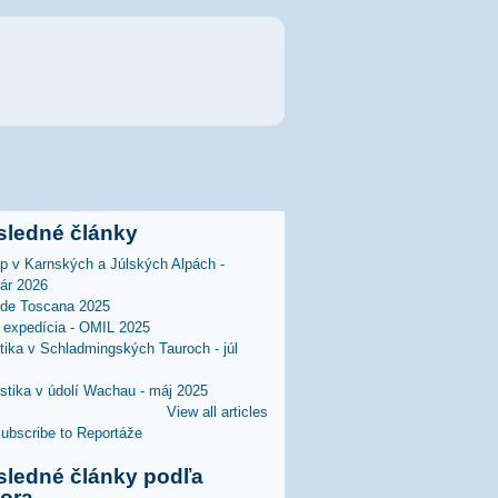
sledné články
lp v Karnských a Júlských Alpách -
uár 2026
 de Toscana 2025
expedícia - OMIL 2025
stika v Schladmingských Tauroch - júl
istika v údolí Wachau - máj 2025
View all articles
sledné články podľa
tora