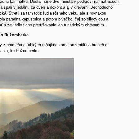
iadnu karimatku. Dostali sme dve miesta v podkroví na matracoch,
ia spali v jedálni, za dverí a dokonca aj v drevárni. Jednoducho
ická. Stretli sa tam totiž ľudia rôzneho veku, ale s rovnakou
bola parádna kapustnica a potom pivečko, čaj so slivovicou a
ať a zavládlo ticho prerušovanie len turistickým chrápaním.
 do Ružomberka
dy z prameňa a ľahkých raňajkách sme sa vrátili na hrebeň a
vania, ku Ružomberku.