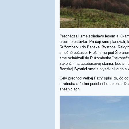
Prechádzali sme striedavo lesom a lúka
urobili prestávku. Pri čaji sme plánoval
Ružomberku do Banskej Bystrice. Rakytov
slnečné počasie. Prešli sme pod Šiprúno
sme schádzali do Ružomberka "nekonečno
zakončili na autobusovej stanici, kde sm
Banskej Bystrici sme si vyzdvihli auto a
Celý prechod Veľkej Fatry splnil to, čo o
stretnutia s ľuďmi podobného razenia. Du
snežniciach.