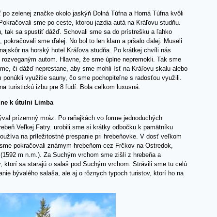
 po zelenej značke okolo jaskýň Dolná Túfna a Horná Túfna kvôli
kračovali sme po ceste, ktorou jazdia autá na Kráľovu studňu.
 tak sa spustiť dážď. Schovali sme sa do prístrešku a ľahko
 pokračovali sme ďalej. No bol to len klam a pršalo ďalej. Museli
najskôr na horský hotel Kráľova studňa. Po krátkej chvíli nás
tel rozveganým autom. Hlavne, že sme úplne nepremokli. Tak sme
 sme, či dážď neprestane, aby sme mohli ísť na Kráľovu skalu alebo
 ponúkli využitie sauny, čo sme pochopiteľne s radosťou využili.
na turistickú izbu pre 8 ľudí. Bola celkom luxusná.
dne k útulni Limba
rýval prízemný mráz. Po raňajkách vo forme jednoduchých
ebeň Veľkej Fatry. urobili sme si krátky odbočku k pamätníku
 používa na príležitostné prespanie pri hrebeňovke. V dosť veľkom
ej sme pokračovali známym hrebeňom cez Frčkov na Ostredok,
y (1592 m n.m.). Za Suchým vrchom sme zišli z hrebeňa a
y, ktorí sa starajú o salaš pod Suchým vrchom. Strávili sme tu celú
anie bývalého salaša, ale aj o rôznych typoch turistov, ktorí ho na