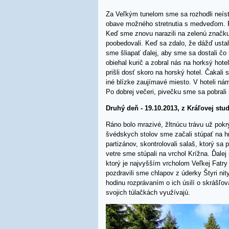
Za Veľkým tunelom sme sa rozhodli neísť
obave možného stretnutia s medveďom. Po
Keď sme znovu narazili na zelenú značku,
poobedovali. Keď sa zdalo, že dážď ustal,
sme šliapať ďalej, aby sme sa dostali čo 
obiehal kurič a zobral nás na horksý ho
prišli dosť skoro na horský hotel. Čakali
iné blízke zaujímavé miesto. V hoteli nám
Po dobrej večeri, pivečku sme sa pobrali 
Druhý deň - 19.10.2013, z Kráľovej stu
Ráno bolo mrazivé, žltnúcu trávu už pok
švédskych stolov sme začali stúpať na hr
partizánov, skontrolovali salaš, ktorý sa
vetre sme stúpali na vrchol Krížna. Ďal
ktorý je najvyšším vrcholom Veľkej Fatr
pozdravili sme chlapov z úderky Štyri nit
hodinu rozprávaním o ich úsilí o skrášľov
svojich túlačkách využívajú.