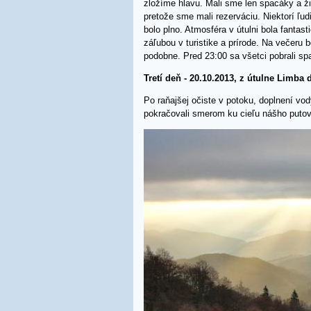
zložíme hlavu. Mali sme len spacáky a ž
pretože sme mali rezerváciu. Niektorí ľud
bolo plno. Atmosféra v útulni bola fantast
záľubou v turistike a prírode. Na večeru 
podobne. Pred 23:00 sa všetci pobrali sp
Tretí deň - 20.10.2013,
z útulne Limba
Po raňajšej očiste v potoku, doplnení vo
pokračovali smerom ku cieľu nášho puto