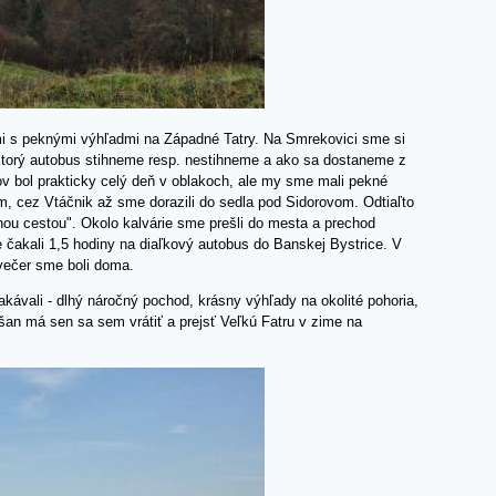
mi s peknými výhľadmi na Západné Tatry. Na Smrekovici sme si
i, ktorý autobus stihneme resp. nestihneme a ako sa dostaneme z
 bol prakticky celý deň v oblakoch, ale my sme mali pekné
m, cez Vtáčnik až sme dorazili do sedla pod Sidorovom. Odtiaľto
u cestou". Okolo kalvárie sme prešli do mesta a prechod
e čakali 1,5 hodiny na diaľkový autobus do Banskej Bystrice. V
 večer sme boli doma.
čakávali - dlhý náročný pochod, krásny výhľady na okolité pohoria,
šan má sen sa sem vrátiť a prejsť Veľkú Fatru v zime na