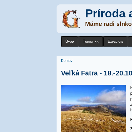
Príroda 
Máme radi slnko,
Úvod
Turistika
Expedície
Nachádzate sa tu
Domov
Veľká Fatra - 18.-20.1
P
p
Z
Z