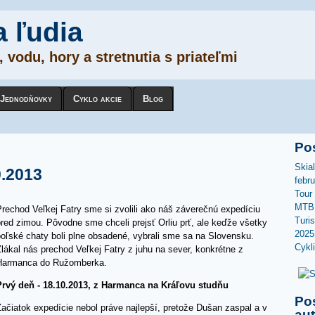
a ľudia
 vodu, hory a stretnutia s priateľmi
Jednodňovky
Cyklo akcie
Blog
Po
Skia
0.2013
febr
Tour
MTB 
rechod Veľkej Fatry sme si zvolili ako náš záverečnú expedíciu
Turi
red zimou. Pôvodne sme chceli prejsť Orliu prť, ale keďže všetky
2025
poľské chaty boli plne obsadené, vybrali sme sa na Slovensku.
Cykl
lákal nás prechod Veľkej Fatry z juhu na sever, konkrétne z
Harmanca do Ružomberka.
Prvý deň - 18.10.2013, z Harmanca na Kráľovu studňu
Po
ačiatok expedície nebol práve najlepší, pretože Dušan zaspal a v
au