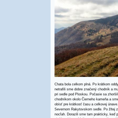
Chata bola celkom plná. Po krátkom oddy
netrafili sme dobre značený chodník a m
pri sedle pod Ploskou. Počasie sa zhoršil
chodníkom okolo Čierneho kameňa a smer
obísť pre krátkosť času a celkovej únav
Severnom Rakytovskom sedle. Po žltej zn
nocľah. Dorazili sme tam prakticky, keď p