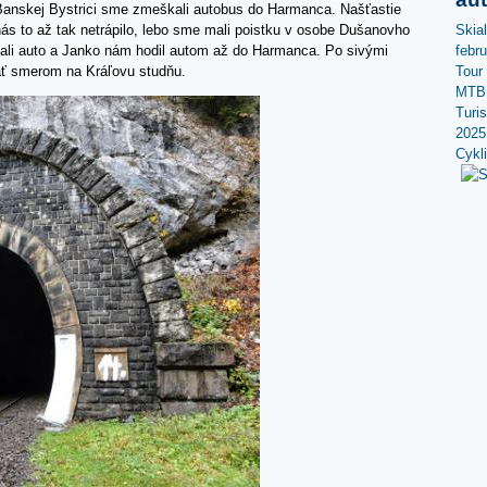
Banskej Bystrici sme zmeškali autobus do Harmanca. Našťastie
Skia
ás to až tak netrápilo, lebo sme mali poistku v osobe Dušanovho
febr
ali auto a Janko nám hodil autom až do Harmanca. Po sivými
Tour
ať smerom na Kráľovu studňu.
MTB 
Turi
2025
Cykl