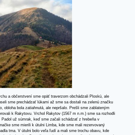
chu a občerstvení sme opäť traverzom obchádzali Ploskú, ale
useli sme prechádzať lúkami až sme sa dostali na zelenú značku
o, obloha bola zatiahnutá, ale nepršalo. Prešli sme zablateným
ovali k Rakytovu. Vrchol Rakytov (1567 m n.m.) sme sa rozhodli
e. Padol už súmrak, keď sme začali schádzať z hrebeňa v
ačke sme mierili k útulni Limba, kde sme mali rezervovaný
adla tma. V útulni bolo veľa ľudí a mali sme trochu obavu, kde