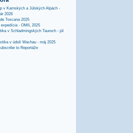
lp v Karnských a Júlských Alpách -
uár 2026
 de Toscana 2025
expedícia - OMIL 2025
stika v Schladmingských Tauroch - júl
istika v údolí Wachau - máj 2025