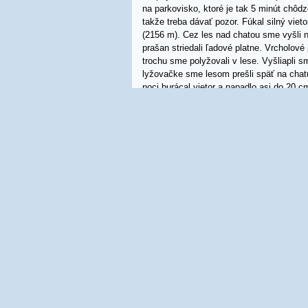
na parkovisko, ktoré je tak 5 minút chôdz
takže treba dávať pozor. Fúkal silný vie
(2156 m). Cez les nad chatou sme vyšli na
prašan striedali ľadové platne. Vrcholové
trochu sme polyžovali v lese. Vyšliapli 
lyžovačke sme lesom prešli späť na chatu.
noci burácal vietor a napadlo asi do 20