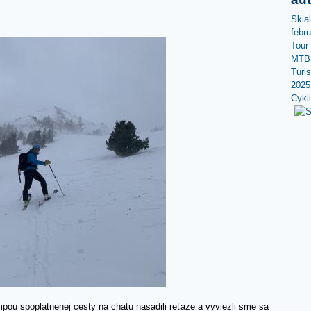
Skia
febr
Tour
MTB 
Turi
2025
Cykl
pou spoplatnenej cesty na chatu nasadili reťaze a vyviezli sme sa