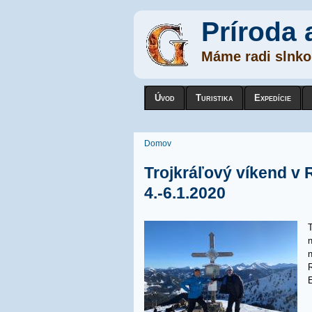
Príroda 
Máme radi slnko,
Úvod
Turistika
Expedície
Nachádzate sa tu
Domov
Trojkráľový víkend v
4.-6.1.2020
T
n