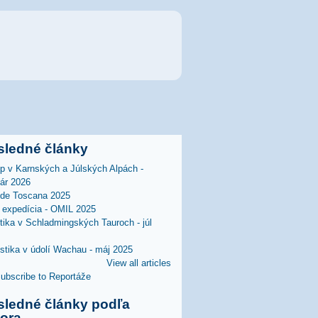
sledné články
lp v Karnských a Júlských Alpách -
uár 2026
 de Toscana 2025
expedícia - OMIL 2025
stika v Schladmingských Tauroch - júl
istika v údolí Wachau - máj 2025
View all articles
sledné články podľa
tora