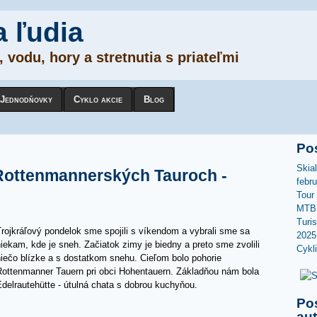
a ľudia
 vodu, hory a stretnutia s priateľmi
Jednodňovky
Cyklo akcie
Blog
Po
Skia
 Rottenmannerských Tauroch -
febr
Tour
MTB 
Turi
rojkráľový pondelok sme spojili s víkendom a vybrali sme sa
2025
iekam, kde je sneh. Začiatok zimy je biedny a preto sme zvolili
Cykl
niečo blízke a s dostatkom snehu. Cieľom bolo pohorie
Rottenmanner Tauern pri obci Hohentauern. Základňou nám bola
Edelrautehütte - útulná chata s dobrou kuchyňou.
Po
au