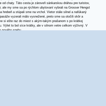
e od chaty. Táto cesta je zároveň sánkarskou dráhou pre turistov,
tor, ale my sme sa po rýchlom ubytovaní vybrali na Grosser Hengst
 hrebeň a stúpali sme na vrchol. Vietor stále silnel a nafúkaný
 pasáže vyzerali málo vysnežené, preto sme sa otočili skôr a
sme si ešte raz do miest s akým-takým prašanom s po krátkej
 Výlet to bol síce krátky, ale v silnom vetre celkom výživný. V
 cm nového snehu.