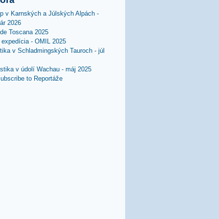
lp v Karnských a Júlských Alpách -
uár 2026
 de Toscana 2025
expedícia - OMIL 2025
stika v Schladmingských Tauroch - júl
istika v údolí Wachau - máj 2025