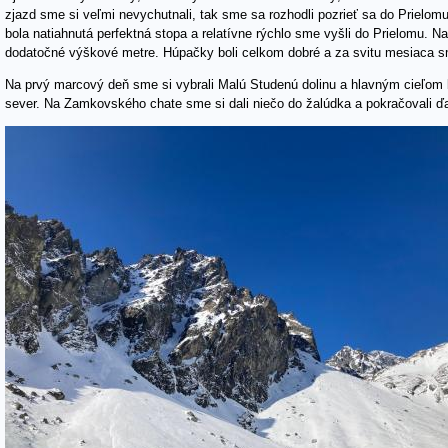
zjazd sme si veľmi nevychutnali, tak sme sa rozhodli pozrieť sa do Prielomu,
bola natiahnutá perfektná stopa a relatívne rýchlo sme vyšli do Prielomu. N
dodatočné výškové metre. Húpačky boli celkom dobré a za svitu mesiaca sm
Na prvý marcový deň sme si vybrali Malú Studenú dolinu a hlavným cieľom b
sever. Na Zamkovského chate sme si dali niečo do žalúdka a pokračovali ďal