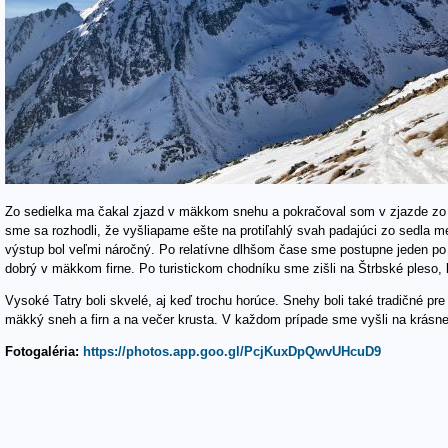
Zo sedielka ma čakal zjazd v mäkkom snehu a pokračoval som v zjazde zo
sme sa rozhodli, že vyšliapame ešte na protiľahlý svah padajúci zo sedla 
výstup bol veľmi náročný. Po relatívne dlhšom čase sme postupne jeden po 
dobrý v mäkkom firne. Po turistickom chodníku sme zišli na Štrbské pleso, 
Vysoké Tatry boli skvelé, aj keď trochu horúce. Snehy boli také tradičné pre
mäkký sneh a firn a na večer krusta. V každom prípade sme vyšli na krásne 
Fotogaléria:
https://photos.app.goo.gl/PcjKuxDpQwvUHcuD9