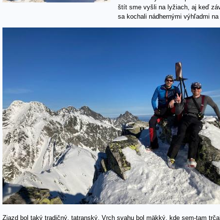
štít sme vyšli na lyžiach, aj keď z
sa kochali nádhernými výhľadmi na c
Zjazd bol taký tradičný, tatranský. Vrch svahu bol mäkký, kde sem-tam trčal 