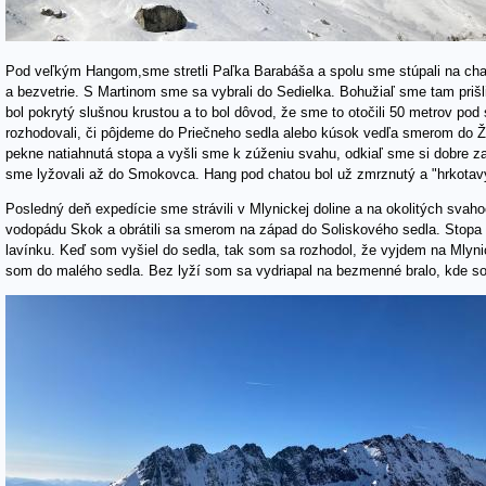
Pod veľkým Hangom,sme stretli Paľka Barabáša a spolu sme stúpali na chatu,
a bezvetrie. S Martinom sme sa vybrali do Sedielka. Bohužiaľ sme tam prišl
bol pokrytý slušnou krustou a to bol dôvod, že sme to otočili 50 metrov po
rozhodovali, či pôjdeme do Priečneho sedla alebo kúsok vedľa smerom do Žl
pekne natiahnutá stopa a vyšli sme k zúženiu svahu, odkiaľ sme si dobre za
sme lyžovali až do Smokovca. Hang pod chatou bol už zmrznutý a "hrkotav
Posledný deň expedície sme strávili v Mlynickej doline a na okolitých svah
vodopádu Skok a obrátili sa smerom na západ do Soliskového sedla. Stopa 
lavínku. Keď som vyšiel do sedla, tak som sa rozhodol, že vyjdem na Mlyni
som do malého sedla. Bez lyží som sa vydriapal na bezmenné bralo, kde som