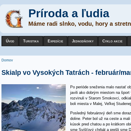
Príroda a ľudia
Máme radi slnko, vodu, hory a stretn
Úvod
Turistika
Expedície
Jednodňovky
Cyklo akcie
Nachádzate sa tu
Domov
Skialp vo Vysokých Tatrách - február/ma
Po perióde sneženia malo nastať o
javili ako dobrým miestom na šport 
rozvinuli v Starom Smokovci, odkiaľ
boli miesta v Malej, Veľkej Studenej
Posledný februárový deň sme dorazi
doline. Peter bol už na ceste a mali
kúsok pred chatou a po krátkom obč
sme Svišťový chrbát a prešli sme D