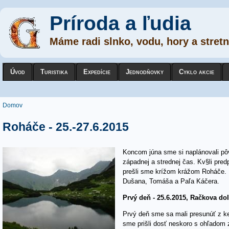
Príroda a ľudia
Máme radi slnko, vodu, hory a stretn
Úvod
Turistika
Expedície
Jednodňovky
Cyklo akcie
Nachádzate sa tu
Domov
Roháče - 25.-27.6.2015
Koncom júna sme si naplánovali pô
západnej a strednej čas. Kv§li pred
prešli sme krížom krážom Roháče. 
Dušana, Tomáša a Paľa Káčera.
Prvý deň - 25.6.2015, Račkova dol
Prvý deň sme sa mali presunúť z k
sme prišli dosť neskoro s ohľadom 