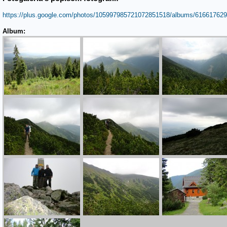
https://plus.google.com/photos/105997985721072851518/albums/616617629
Album: