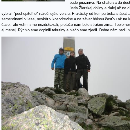
bude priaznivá. Na chatu sa dá dos
ústia Žiarskej doliny a ďalej až na
vybrali "pochopiteľne" náročnejšiu verziu. Prakticky od kempu treba stúpať
serpentínami v lese, neskôr v kosodrevine a na záver hôlnou časťou až na 
čase, ale veľmi sme nezdržiavali, pretože nám bolo strašne zima. Teplome
aj menej. Rýchlo sme doplnili tekutiny a niečo sme zjedli. Dobre nám padli