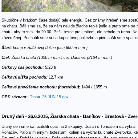
Skutočne v krátkom čase dodajú telu energiu. Cez známy hrebeň sme zostúpi
na chatu. Báli sme sa, že sa nám neujde žiadne teplé jedlo a preto sme sa r
chatu, aby to stihli do 20.00. Prišli tesne pre limitom, ale nebolo to treba.
záverečnej. Pochutili sme si na kapustovej polievke a pive a išli sme spať 
Štart:
kemp v Račkovej doline (cca 890 m n.m.)
Cieľ:
Žiarska chata (1300 m n.m.) cez Baranec (2184 m n.m.)
Celkový čas pochodu:
5:23 h
Celková dĺžka pochodu:
12,7 km
Celkové prevýšenie pochodu (hore/dolu):
1494 / 1055 m
GPX záznam:
Trasa_25-JUN-15.gpx
Druhý deň - 26.6.2015, Žiarska chata - Baníkov - Brestová - Zve
Druhý deň sme sa rozdelili opäť na 2 skupiny. Dušan s Tomášom sa vybral
Roháčov. Paľo s miernymi bolesťami kolien sa vybral ku chate Zverovka, kt