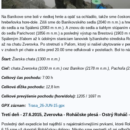
Na Baníkove sme boli v riedkej hmle a opäť sa ochladilo, takže sme čoskoro
hrebeňovka hore-dole. Zišli sme do Baníkovského sedla (2040 m n.m.) a hn
do sedla a na Spálenú (2083 m n.m.). A znovu do sedla a tiahlym stúpaním c
do sedla Parichvost (1856 m n.m.) a posledný výstup na Brestovú (1903 m 
Spáleným žľabom až k údolným staniciam lanoviek lyžiarskeho strediska Ro
až na chatu Zverovka. Po stretnutí s Paľom, ktorý si našiel ubytovanie v pe
v zruboch pri chate a ešte pred 20.00 sme odfukovali v posteliach. Bol to n
Štart:
Žiarska chata (1300 m n.m.)
Cieľ:
chata Zverovka (1030 m n.m.) cez Baníkov (2178 m n.m.), Pachoľa (2
Celkový čas pochodu:
7:00 h
Celková dĺžka pochodu:
12
,8 km
Celkové prevýšenie pochodu (hore/dolu):
1205
/ 1697 m
GPX záznam:
Trasa_26-JUN-15.gpx
Tretí deň - 27.6.2015, Zverovka - Roháčske plesá - Ostrý Roháč 
Posledný deň expedície bol najdlhší s najaktraktívnejšími prvkami, ktoré R
6.15 sme už dupotali Roháčskou dolinou. Nikoho sme nestretli až pri odboč