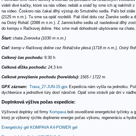
videli divé kačky, ktoré sa nás vôbec nebáli a snáď by sme ich aj nakŕmili 
na video. Čoskoro nás čakal dlhý výstup do Smutného sedla. Paľo bol stále 
(2125 m n.m.). Tu sme sa opäť rozdelili. Pali išiel dolu cez Žiarske sedlo a
na Ostrý Roháč (2088 m n.m.). Z Jamnického sedla už nasledoval dlhý zost
do kempu v Račkovej doline. Hoc sme mali dohodnuté ubytovanie na chate,
Štart:
chata Zverovka (1030 m n.m.)
Cieľ:
kemp v Račkovej doline cez Roháčske plesá (1718 m n.m.), Ostrý Ro
Celkový čas pochodu:
9:30 h
Celková dĺžka pochodu:
24
,3 km
Celkové prevýšenie pochodu (hore/dolu):
1565 / 1722
m
GPX záznam:
Trasa_27-JUN-15.gpx
Expedícia nám vyšla na jednotku. Poča
dychberúce a jednotlivé túry dosť náročné. Opäť sme strávili pár dní v nádh
Doplnková výživa počas expedície:
Výživové doplnky od firmy
Kompava
boli osvedčené energetické tyčinky a gé
ktorý je výborný rýchle doplnenie energie počas výkonu, regeneráciu a hydr
Energetický gél KOMPAVA K4-POWER gel