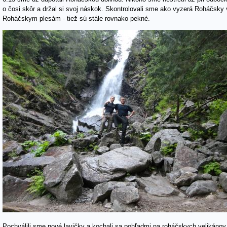
o čosi skôr a držal si svoj náskok. Skontrolovali sme ako vyzerá Roháčsky v
Roháčskym plesám - tiež sú stále rovnako pekné.
Pochválili sme nové lavičky a kochali sa pohľadmi na roháčskych velikáno