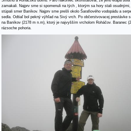
Smutnú a Roháčsku dolinu. Paľo nakoniec skonštatoval, že jeho etapa bol
zamakali. Najprv sme si spomenuli na tých , ktorým sa hory stali osudnými
stúpali smer Baníkov. Najprv sme prešli okolo Šarafiového vodopádu a ser
sedla. Odtiaľ bol pekný výhľad na Sivý vrch. Po občerstvovacej prestávke s
na Baníkov (2178 m n.m), ktorý je najvyšším vrcholom Roháčov. Baranec (218
rázsoche pohoria.