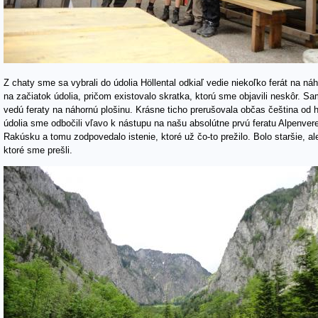
Z chaty sme sa vybrali do údolia Höllental odkiaľ vedie niekoľko ferát na ná
na začiatok údolia, pričom existovalo skratka, ktorú sme objavili neskôr. S
vedú feraty na náhornú plošinu. Krásne ticho prerušovala občas čeština od 
údolia sme odbočili vľavo k nástupu na našu absolútne prvú feratu Alpenverei
Rakúsku a tomu zodpovedalo istenie, ktoré už čo-to prežilo. Bolo staršie, a
ktoré sme prešli.