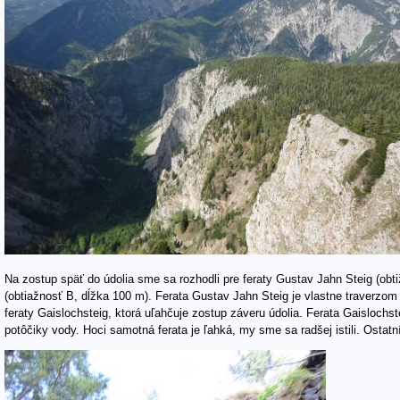
Na zostup späť do údolia sme sa rozhodli pre feraty Gustav Jahn Steig (obt
(obtiažnosť B, dĺžka 100 m). Ferata Gustav Jahn Steig je vlastne traverzom 
feraty Gaislochsteig, ktorá uľahčuje zostup záveru údolia. Ferata Gaislochs
potôčiky vody. Hoci samotná ferata je ľahká, my sme sa radšej istili. Ostatní t