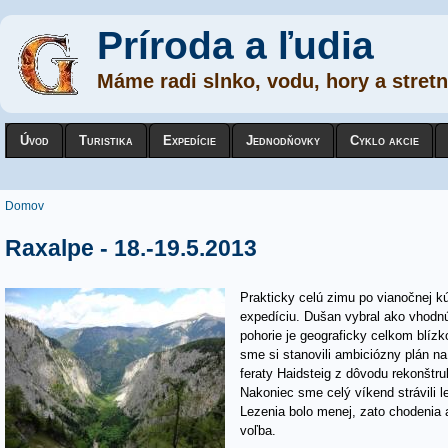
Príroda a ľudia
Máme radi slnko, vodu, hory a stretn
Úvod
Turistika
Expedície
Jednodňovky
Cyklo akcie
Nachádzate sa tu
Domov
Raxalpe - 18.-19.5.2013
Prakticky celú zimu po vianočnej k
expedíciu. Dušan vybral ako vhodnú 
pohorie je geograficky celkom blízk
sme si stanovili ambiciózny plán na
feraty Haidsteig z dôvodu rekonštru
Nakoniec sme celý víkend strávili l
Lezenia bolo menej, zato chodenia a
voľba.