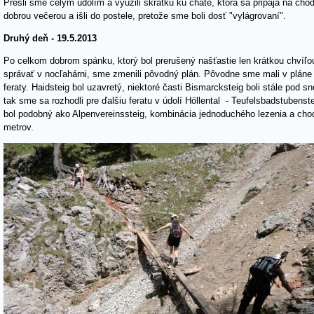
Prešli sme celým údolím a využili skratku ku chate, ktorá sa pripája na ch
dobrou večerou a išli do postele, pretože sme boli dosť "vylágrovaní".
Druhý deň - 19.5.2013
Po celkom dobrom spánku, ktorý bol prerušený našťastie len krátkou chvíľou
správať v nocľahárni, sme zmenili pôvodný plán. Pôvodne sme mali v pláne 
feraty. Haidsteig bol uzavretý, niektoré časti Bismarcksteig boli stále pod
tak sme sa rozhodli pre ďalšiu feratu v údolí Höllental - Teufelsbadstubenste
bol podobný ako Alpenvereinssteig, kombinácia jednoduchého lezenia a ch
metrov.