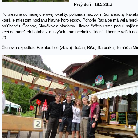
Prvý deň - 18.5.2013
Po presune do našej cieľovej lokality, pohoria s názvom Rax alebo aj Raxal
ktorá je miestom nocľahu hlavne horolezcov. Pohorie Raxalpe má veľa horolez
obľúbené u Čechov, Slovákov a Maďarov. Hlavne češtinu sme počuli najčaste
veci do menších batoho v a zvyšok sme nechali v "lágri". Láger je veľká noc
20.
Členovia expedície Raxalpe boli (zľava) Dušan, Rišo, Barborka, Tomáš a Mir