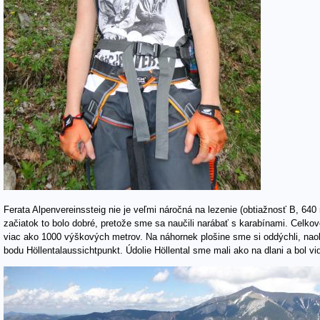
Ferata Alpenvereinssteig nie je veľmi náročná na lezenie (obtiažnosť B, 640
začiatok to bolo dobré, pretože sme sa naučili narábať s karabínami. Celkov
viac ako 1000 výškových metrov. Na náhornek plošine sme si oddýchli, naobe
bodu Höllentalaussichtpunkt. Údolie Höllental sme mali ako na dlani a bol v