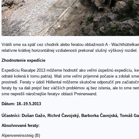
Vrátili sme sa späť cez chodník alebo feratou obtiažnosti A - Wachthüttel
relatívne krátkej horizontálnej vzdialenosti prekonať slušný výškový rozdiel.
Zhodnotenie expedície
Expedíciu Raxalpe 2013 môžeme hodnotiť ako veľmi úspešnú expedíciu, keďž
odraté kolená k tomu patria). Mali sme veľmi príjemné počasie a zdolali sm
prostredí. Feraty v údolí Höllental môžeme skutočne odporučiť pre začiatoční
feraty by sa dali prejsť bez väčších problémov aj bez istenia, ale to sme ne
sme neprešli náročnejšie feratyv oblasti Preinerwand.
Dátum: 18.-19.5.2013
Účastníci: Dušan Gažo, Richrd Čavojský, Barborka Čavojská, Tomáš Ga
Absolvované feraty:
Alpenvereinssteig (B)