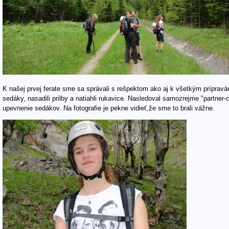
K našej prvej ferate sme sa správali s rešpektom ako aj k všetkým prípravá
sedáky, nasadili prilby a natiahli rukavice. Nasledoval samozrejme "partne
upevnenie sedákov. Na fotografie je pekne vidieť,že sme to brali vážne.