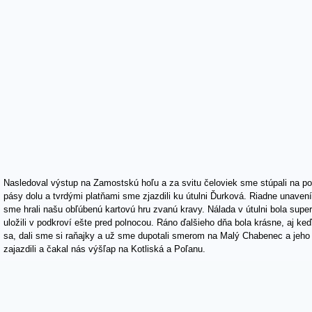
Nasledoval výstup na Zamostskú hoľu a za svitu čeloviek sme stúpali na po
pásy dolu a tvrdými platňami sme zjazdili ku útulni Ďurková. Riadne unaven
sme hrali našu obľúbenú kartovú hru zvanú kravy. Nálada v útulni bola supe
uložili v podkroví ešte pred polnocou. Ráno ďalšieho dňa bola krásne, aj keď 
sa, dali sme si raňajky a už sme dupotali smerom na Malý Chabenec a jeho
zajazdili a čakal nás výšľap na Kotliská a Poľanu.