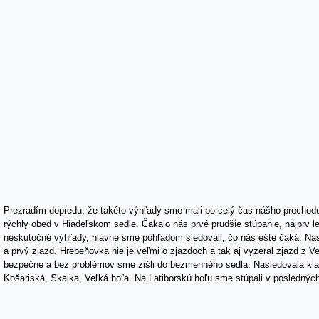
Prezradím dopredu, že takéto výhľady sme mali po celý čas nášho prechodu.
rýchly obed v Hiadeľskom sedle. Čakalo nás prvé prudšie stúpanie, najprv l
neskutočné výhľady, hlavne sme pohľadom sledovali, čo nás ešte čaká. Nas
a prvý zjazd. Hrebeňovka nie je veľmi o zjazdoch a tak aj vyzeral zjazd z Ve
bezpečne a bez problémov sme zišli do bezmenného sedla. Nasledovala klas
Košariská, Skalka, Veľká hoľa. Na Latiborskú hoľu sme stúpali v posledných