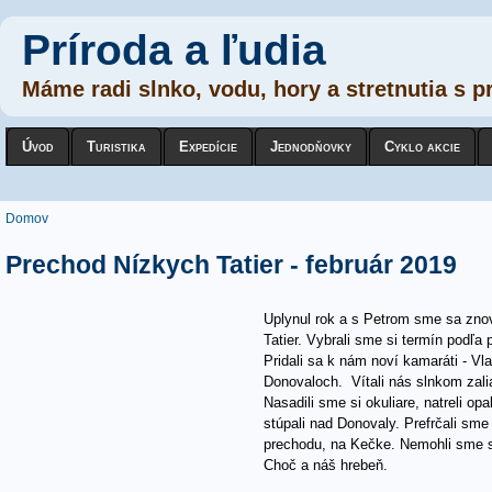
Príroda a ľudia
Máme radi slnko, vodu, hory a stretnutia s p
Úvod
Turistika
Expedície
Jednodňovky
Cyklo akcie
Nachádzate sa tu
Domov
Prechod Nízkych Tatier - február 2019
Uplynul rok a s Petrom sme sa zno
Tatier. Vybrali sme si termín podľa
Pridali sa k nám noví kamaráti - Vl
Donovaloch. Vítali nás slnkom zali
Nasadili sme si okuliare, natreli o
stúpali nad Donovaly. Prefrčali sm
prechodu, na Kečke. Nemohli sme s
Choč a náš hrebeň.