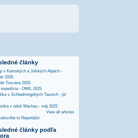
sledné články
lp v Karnských a Júlských Alpách -
uár 2026
 de Toscana 2025
expedícia - OMIL 2025
stika v Schladmingských Tauroch - júl
istika v údolí Wachau - máj 2025
View all articles
sledné články podľa
tora