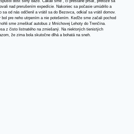
pustil dosť silný dážď. Čakali sme , či prestane pršať, pretože sa
vali nad prerušením expedície. Nakoniec sa počasie umúdrilo a
a od nás odčlenil a vrátil sa do Bezovca, odkiaľ sa vrátil domov.
by bol pre neho utrpením a nie potešením. Keďže sme začali pochod
 mohli sme zmeškať autobus z Mníchovej Lehoty do Trenčína.
sa z čisto listnatého na zmiešaný. Na niektorých tienistých
kazom, že zima bola skutočne dlhá a bohatá na sneh.