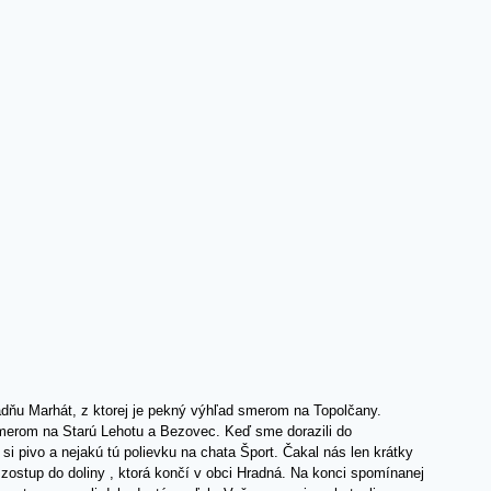
adňu Marhát, z ktorej je pekný výhľad smerom na Topolčany.
merom na Starú Lehotu a Bezovec. Keď sme dorazili do
si pivo a nejakú tú polievku na chata Šport. Čakal nás len krátky
zostup do doliny , ktorá končí v obci Hradná. Na konci spomínanej