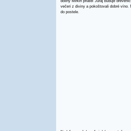
doliny Mirkin priateľ Juraj buduje dreven
večeri z diviny a pokoštovali dobré víno.
do postele.