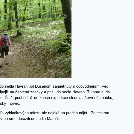
 do sedla Havran bol Dušanom zamietnutý s odôvodnením, veď
ojili na červenú značky a prišli do sedla Havran. Tu sme si dali
vo. Ďalší pochod až do konca expedície sledoval červenú značku,
sky Inovec.
veľa vyhladkových miest, ale nejaké sa predsa nájdu. Po celkom
vran sme dorazili do sedla Marhát.