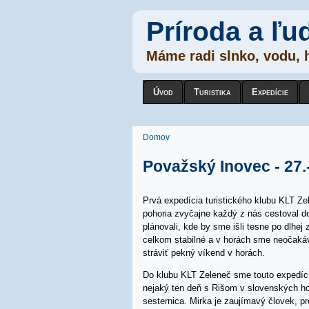
Príroda a ľu
Máme radi slnko, vodu, h
Úvod
Turistika
Expedície
Nachádzate sa tu
Domov
Považský Inovec - 27.
Prvá expedícia turistického klubu KLT Z
pohoria zvyčajne každý z nás cestoval d
plánovali, kde by sme išli tesne po dlhej
celkom stabilné a v horách sme neočakáv
stráviť pekný víkend v horách.
Do klubu KLT Zeleneč sme touto expedício
nejaký ten deň s Rišom v slovenských h
sesternica. Mirka je zaujímavý človek, p