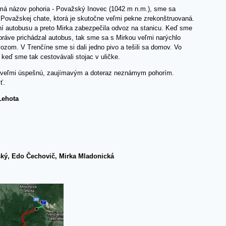
ý má názov pohoria - Považský Inovec (1042 m n.m.), sme sa
Považskej chate, ktorá je skutočne veľmi pekne zrekonštruovaná.
ní autobusu a preto Mirka zabezpečila odvoz na stanicu. Keď sme
práve prichádzal autobus, tak sme sa s Mirkou veľmi narýchlo
vozom. V Trenčíne sme si dali jedno pivo a tešili sa domov. Vo
keď sme tak cestovávali stojac v uličke.
 veľmi úspešnú, zaujímavým a doteraz neznámym pohorím.
ť.
Lehota
ský, Edo Čechovič, Mirka Mladonická