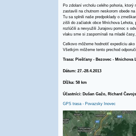
Po zdolaní vrcholu celého pohoria, ktor
zastavili na chutnom neskorom obede na 
Tu sa splnili naše predpoklady o zmeška
zišli do začiatok obce Mníchova Lehota, 
rozlúčili a nevyužili Jurajovu pomoc s od
vlaku sme si zaspomínali na mladé časy, 
Celkovo môžeme hodnotiť expedíciu ako
Všetkým môžeme tento prechod odporuči
Trasa: Piešťany - Bezovec - Mnichova 
Dátum: 27.-28.4.2013
Dĺžka: 58 km
Účastníci: Dušan Gažo, Richard Čavoj
GPS trasa - Povazsky Inovec