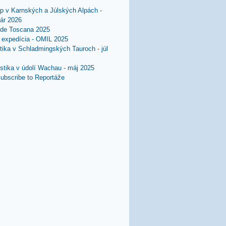
lp v Karnských a Júlských Alpách -
uár 2026
 de Toscana 2025
expedícia - OMIL 2025
stika v Schladmingských Tauroch - júl
istika v údolí Wachau - máj 2025