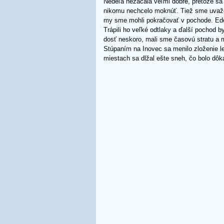
Nedeľa nezačala veľmi dobre, pretože sa s
nikomu nechcelo moknúť. Tiež sme uvažo
my sme mohli pokračovať v pochode. Edo s
Trápili ho veľké odtlaky a ďalší pochod 
dosť neskoro, mali sme časovú stratu a
Stúpaním na Inovec sa menilo zloženie le
miestach sa dlžal ešte sneh, čo bolo dô