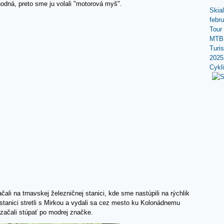
uhodná, preto sme ju volali "motorová myš".
Skia
febr
Tour
MTB 
Turi
2025
Cykl
čali na trnavskej železničnej stanici, kde sme nastúpili na rýchlik
tanici stretli s Mirkou a vydali sa cez mesto ku Kolonádnemu
začali stúpať po modrej značke.