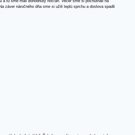
icu a tu sme mali dohodnutý nocľah. Večer sme si pochutnali na
 Na záver náročného dňa sme si užili teplú sprchu a doslova spadli