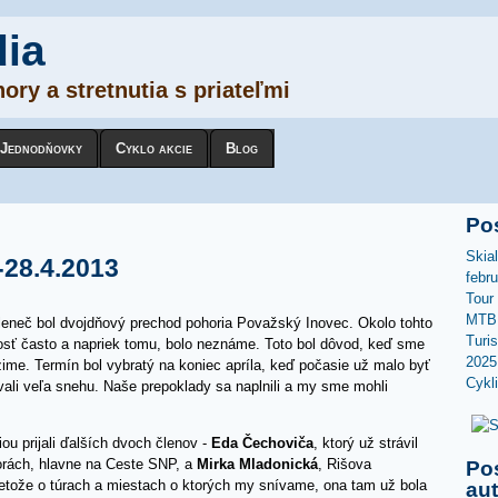
dia
ory a stretnutia s priateľmi
Jednodňovky
Cyklo akcie
Blog
Po
Skia
-28.4.2013
febr
Tour
MTB 
eleneč bol dvojdňový prechod pohoria Považský Inovec. Okolo tohto
Turi
osť často a napriek tomu, bolo neznáme. Toto bol dôvod, keď sme
2025
 zime. Termín bol vybratý na koniec apríla, keď počasie už malo byť
Cykl
ali veľa snehu. Naše prepoklady sa naplnili a my sme mohli
u prijali ďalších dvoch členov -
Eda Čechoviča
, ktorý už strávil
orách, hlavne na Ceste SNP, a
Mirka Mladonická
, Rišova
Po
retože o túrach a miestach o ktorých my snívame, ona tam už bola
au