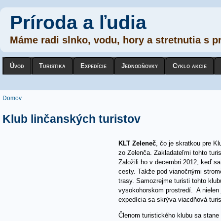
Príroda a ľudia
Máme radi slnko, vodu, hory a stretnutia s p
Úvod
Turistika
Expedície
Jednodňovky
Cyklo akcie
Nachádzate sa tu
Domov
Klub linčanských turistov
KLT Zeleneč
, čo je skratkou pre Kl
zo Zelenča. Zakladateľmi tohto tur
Založili ho v decembri 2012, keď sa 
cesty. Takže pod vianočnými stromče
trasy. Samozrejme turisti tohto klub
vysokohorskom prostredí. A nielen
expedícia sa skrýva viacdňová turis
Členom turistického klubu sa stane 