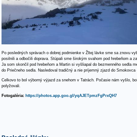
Posledné články
Skialp v Karnských a Júlských Alpách - február 2026
Tour de Toscana 2025
MTB expedícia - OMIL 2025
Turistika v Schladmingských Tauroch - júl 2025
Cyklistika v údolí Wachau - máj 2025
Posledné články podľa autora
Skialp v Karnských a Júlských Alpách - február 2026
Tour de Toscana 2025
MTB expedícia - OMIL 2025
Turistika v Schladmingských Tauroch - júl 2025
Cyklistika v údolí Wachau - máj 2025