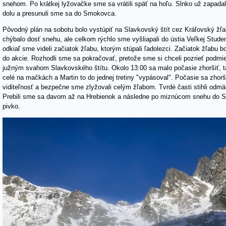
Po posledných správach o dobrej podmienke v Žltej lávke sme sa znovu vybr
posilnili a odbočili doprava. Stúpali sme širokým svahom pod hrebeňom a zab
Ja som skončil pod hrebeňom a Martin si vyšliapal do bezmenného sedla me
do Priečneho sedla. Nasledoval tradičný a nie príjemný zjazd do Smokovca -
Celkovo to bol výborný výjazd za snehom v Tatrách. Počasie nám vyšlo, bo
polyžovali.
Fotogaléria:
https://photos.app.goo.gl/yqAJETpmzFgPrxQH7