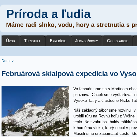
Príroda a ľudia
Máme radi slnko, vodu, hory a stretnut
Úvod
Turistika
Expedície
Jednodňovky
Cyklo akcie
Nachádzate sa tu
Domov
Februárová skialpová expedícia vo Vyso
Vo februári sme sa s Martinom chce
priaznivá. Chceli sme vyštartovať n
Vysoké Tatry a čiastočne Nízke Tat
Náš základný tábor sme rozvinuli
urobili túru na Rovnú hoľu z Vyšnej
teplo. Na svahu boli haldy mäkkéh
k hornému vleku, ktorý nebol v pre
Museli sme si zapamätať cestu, kto