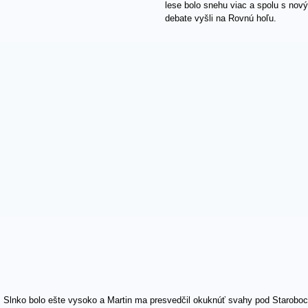
lese bolo snehu viac a spolu s no
debate vyšli na Rovnú hoľu.
Slnko bolo ešte vysoko a Martin ma presvedčil okuknúť svahy pod Starob
snehom. Po krátkej lyžovačke sme sa vrátili späť na hoľu. Slnko už zapada
dolu a presunuli sme sa do Smokovca.
Pôvodný plán na sobotu bolo vystúpiť na Slavkovský štít cez Kráľovský žľ
chýbalo dosť snehu, ale celkom rýchlo sme vyšliapali do ústia Veľkej Studen
odkiaľ sme videli začiatok žľabu, ktorým stúpali ľadolezci. Začiatok žľabu bol
do akcie. Rozhodli sme sa pokračovať, pretože sme si chceli pozrieť podmi
južným svahom Slavkovského štítu. Okolo 13:00 sa malo počasie zhoršiť, tak
celé na mačkách a Martin to do jednej tretiny "vypásoval". Počasie sa zhorš
viditeľnosť a bezpečne sme zlyžovali celým žľabom. Tvrdé časti stihli odm
Prebili sme sa davom až na Hrebienok a následne po miznúcom snehu do S
pivko.