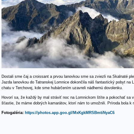
Dostali sme čaj a croissant a prvou lanovkou sme sa zviezli na Skalnaté ple
Jazda lanovkou do Tatranskej Lomnice dokončila náš fantastický pobyt na 
chatu v Terchovej, kde sme hubárčením uzavreli nádhernú dovolenku.
Hovorí sa, že každý by mal stráviť noc na Lomnickom štíte a pokochať sa 
šťastie, že máme dobrých kamarátov, ktorí nám to umožnili. Príroda bola k 
Fotogaléria:
https://photos.app.goo.gl/MxKgkMRSBmtiNyaC6