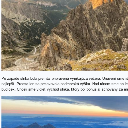
Po západe slnka bola pre nás pripravená vynikajúca večera. Unavení sme iš
najlepší. Predsa len sa prejavovala nadmorská výška. Nad ránom sme sa len
budíček. Chceli sme vidieť východ slnka, ktorý bol bohužiaľ schovaný za m