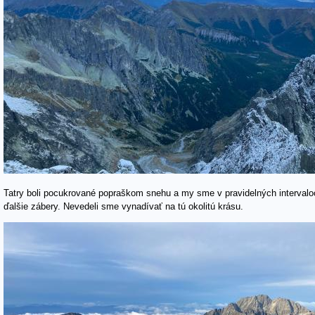
Tatry boli pocukrované popraškom snehu a my sme v pravidelných intervaloch
ďalšie zábery. Nevedeli sme vynadívať na tú okolitú krásu.