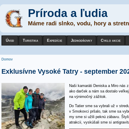
Príroda a ľudia
Máme radi slnko, vodu, hory a stretn
Úvod
Turistika
Expedície
Jednodňovky
Cyklo akcie
Nachádzate sa tu
Domov
Exklusívne Vysoké Tatry - september 20
Naši kamaráti Deniska a Miro nás za
ako darček a nám sa dostalo veľkej 
na výnimočný zážitok.
Do Tatier sme sa vybrali už v stred
v Smokovci pršalo, tak sme sa vybrali
my sme si užili peknú zábavu. Štyl
atrakcii, vyskúšali sme si antigravi