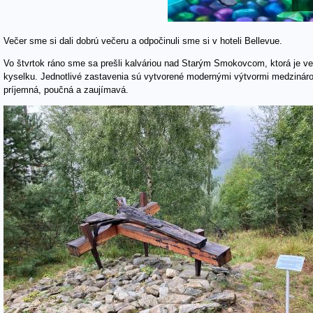
Večer sme si dali dobrú večeru a odpočinuli sme si v hoteli Bellevue.
Vo štvrtok ráno sme sa prešli kalváriou nad Starým Smokovcom, ktorá je v
kyselku. Jednotlivé zastavenia sú vytvorené modernými výtvormi medzináro
príjemná, poučná a zaujímavá.