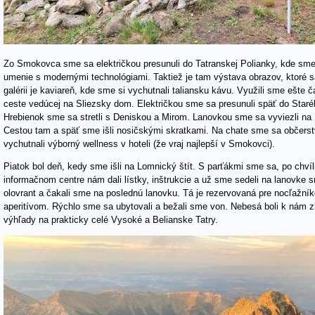
Zo Smokovca sme sa električkou presunuli do Tatranskej Polianky, kde sme na
umenie s modernými technológiami. Taktiež je tam výstava obrazov, ktoré s
galérii je kaviareň, kde sme si vychutnali taliansku kávu. Využili sme ešte
ceste vedúcej na Sliezsky dom. Električkou sme sa presunuli späť do Staré
Hrebienok sme sa stretli s Deniskou a Mirom. Lanovkou sme sa vyviezli na
Cestou tam a späť sme išli nosičskými skratkami. Na chate sme sa občerstv
vychutnali výborný wellness v hoteli (že vraj najlepší v Smokovci).
Piatok bol deň, kedy sme išli na Lomnický štít. S parťákmi sme sa, po chvíli 
informačnom centre nám dali lístky, inštrukcie a už sme sedeli na lanovke 
olovrant a čakali sme na poslednú lanovku. Tá je rezervovaná pre nocľažní
aperitívom. Rýchlo sme sa ubytovali a bežali sme von. Nebesá boli k nám z
výhľady na prakticky celé Vysoké a Belianske Tatry.