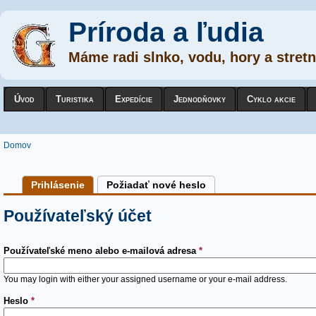
Príroda a ľudia
Máme radi slnko, vodu, hory a stretn
Úvod
Turistika
Expedície
Jednodňovky
Cyklo akcie
Nachádzate sa tu
Domov
Primárne karty
Prihlásenie
(active tab)
Požiadať nové heslo
Používateľský účet
Používateľské meno alebo e-mailová adresa
*
You may login with either your assigned username or your e-mail address.
Heslo
*