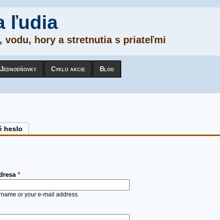
a ľudia
 vodu, hory a stretnutia s priateľmi
Jednodňovky
Cyklo akcie
Blog
é heslo
adresa
*
rname or your e-mail address.