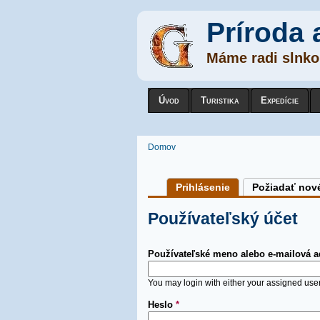
Príroda 
Máme radi slnko,
Úvod
Turistika
Expedície
Nachádzate sa tu
Domov
Primárne karty
Prihlásenie
(active tab)
Požiadať nov
Používateľský účet
Používateľské meno alebo e-mailová 
You may login with either your assigned use
Heslo
*